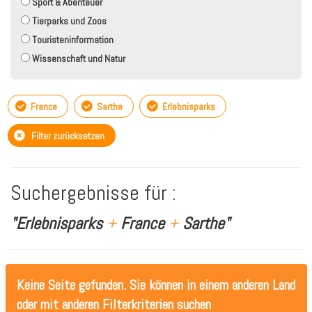
Sport & Abenteuer
Tierparks und Zoos
Touristeninformation
Wissenschaft und Natur
France
Sarthe
Erlebnisparks
Filter zurücksetzen
Suchergebnisse für :
"Erlebnisparks
+
France
+
Sarthe"
Keine Seite gefunden. Sie können in einem anderen Land
oder mit anderen Filterkriterien suchen