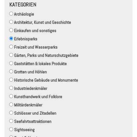
KATEGORIEN
Archäologie
Architektur, Kunst und Geschichte
Einkaufen und sonstiges
Erlebnisparks
Freizeit und Wasserparks
Gärten, Parks und Naturschutzgebiete
Gaststätten & lokales Produkte
Grotten und Höhlen
Historische Gebäude und Monumente
Industriedenkmäler
Kunsthandwerk und Folklore
Militärdenkmäler
Schlösser und Zitadellen
Seefahrtsattraktionen
Sightseeing