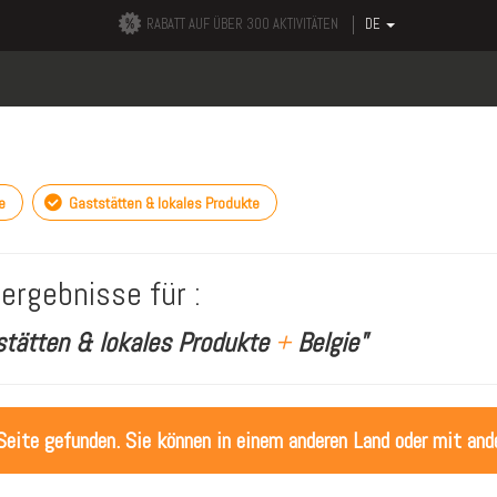
RABATT AUF ÜBER 300 AKTIVITÄTEN
DE
e
Gaststätten & lokales Produkte
ergebnisse für :
stätten & lokales Produkte
+
Belgie"
Seite gefunden. Sie können in einem anderen Land oder mit ande