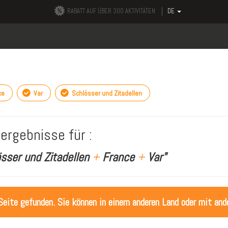
RABATT AUF ÜBER 300 AKTIVITÄTEN
DE
ce
Var
Schlösser und Zitadellen
ergebnisse für :
sser und Zitadellen
+
France
+
Var"
Seite gefunden. Sie können in einem anderen Land oder mit ande