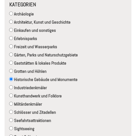
KATEGORIEN
Archäologie
Architektur, Kunst und Geschichte
Einkaufen und sonstiges
Erlebnisparks
Freizeit und Wasserparks
Gärten, Parks und Naturschutzgebiete
Gaststätten & lokales Produkte
Grotten und Höhlen
Historische Gebäude und Monumente
Industriedenkmäler
Kunsthandwerk und Folklore
Militärdenkmäler
Schlösser und Zitadellen
Seefahrtsattraktionen
Sightseeing