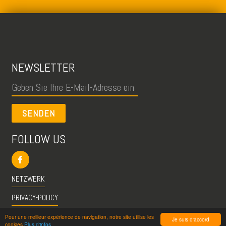
NEWSLETTER
SENDEN
FOLLOW US
NETZWERK
PRIVACY-POLICY
CGU
Pour une meilleur expérience de navigation, notre site utilise les
Je suis d'accord
cookies
Plus d'infos