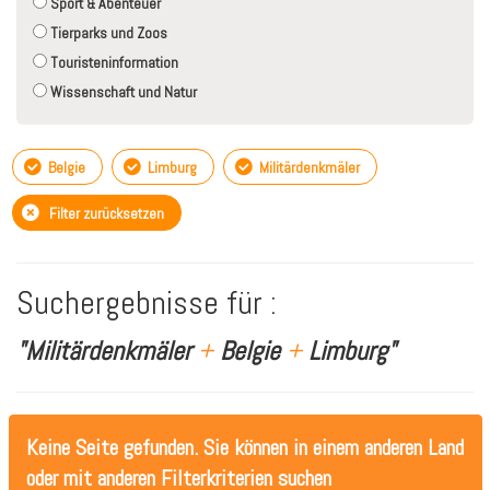
Sport & Abenteuer
Tierparks und Zoos
Touristeninformation
Wissenschaft und Natur
Belgie
Limburg
Militärdenkmäler
Filter zurücksetzen
Suchergebnisse für :
"Militärdenkmäler
+
Belgie
+
Limburg"
Keine Seite gefunden. Sie können in einem anderen Land
oder mit anderen Filterkriterien suchen