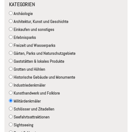
KATEGORIEN
Archäologie
Architektur, Kunst und Geschichte
Einkaufen und sonstiges
Erlebnisparks
Freizeit und Wasserparks
Gärten, Parks und Naturschutzgebiete
Gaststätten & lokales Produkte
Grotten und Höhlen
Historische Gebäude und Monumente
Industriedenkmäler
Kunsthandwerk und Folklore
Militärdenkmäler
Schlösser und Zitadellen
Seefahrtsattraktionen
Sightseeing