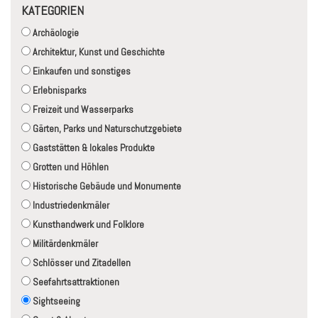
KATEGORIEN
Archäologie
Architektur, Kunst und Geschichte
Einkaufen und sonstiges
Erlebnisparks
Freizeit und Wasserparks
Gärten, Parks und Naturschutzgebiete
Gaststätten & lokales Produkte
Grotten und Höhlen
Historische Gebäude und Monumente
Industriedenkmäler
Kunsthandwerk und Folklore
Militärdenkmäler
Schlösser und Zitadellen
Seefahrtsattraktionen
Sightseeing