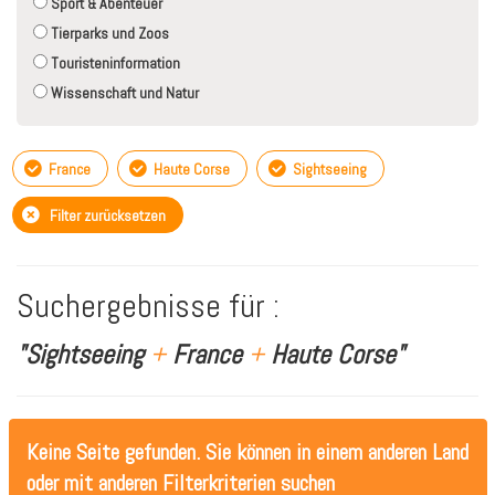
Sport & Abenteuer
Tierparks und Zoos
Touristeninformation
Wissenschaft und Natur
France
Haute Corse
Sightseeing
Filter zurücksetzen
Suchergebnisse für :
"Sightseeing
+
France
+
Haute Corse"
Keine Seite gefunden. Sie können in einem anderen Land
oder mit anderen Filterkriterien suchen