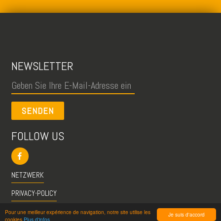
NEWSLETTER
SENDEN
FOLLOW US
NETZWERK
PRIVACY-POLICY
CGU
Pour une meilleur expérience de navigation, notre site utilise les
Je suis d'accord
cookies
Plus d'infos