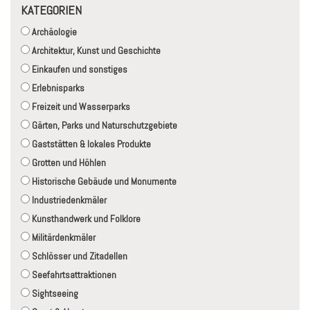
KATEGORIEN
Archäologie
Architektur, Kunst und Geschichte
Einkaufen und sonstiges
Erlebnisparks
Freizeit und Wasserparks
Gärten, Parks und Naturschutzgebiete
Gaststätten & lokales Produkte
Grotten und Höhlen
Historische Gebäude und Monumente
Industriedenkmäler
Kunsthandwerk und Folklore
Militärdenkmäler
Schlösser und Zitadellen
Seefahrtsattraktionen
Sightseeing