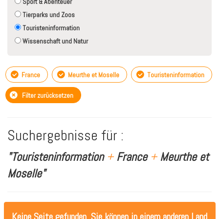
Sport & Abenteuer
Tierparks und Zoos
Touristeninformation
Wissenschaft und Natur
France
Meurthe et Moselle
Touristeninformation
Filter zurücksetzen
Suchergebnisse für :
"Touristeninformation
+
France
+
Meurthe et
Moselle"
Keine Seite gefunden. Sie können in einem anderen Land