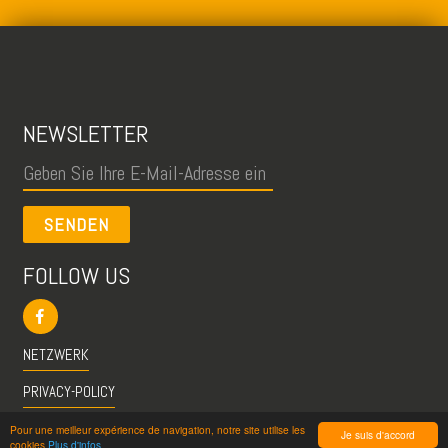
NEWSLETTER
SENDEN
FOLLOW US
NETZWERK
PRIVACY-POLICY
CGU
Pour une meilleur expérience de navigation, notre site utilise les
Je suis d'accord
cookies
Plus d'infos