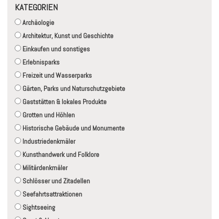
KATEGORIEN
Archäologie
Architektur, Kunst und Geschichte
Einkaufen und sonstiges
Erlebnisparks
Freizeit und Wasserparks
Gärten, Parks und Naturschutzgebiete
Gaststätten & lokales Produkte
Grotten und Höhlen
Historische Gebäude und Monumente
Industriedenkmäler
Kunsthandwerk und Folklore
Militärdenkmäler
Schlösser und Zitadellen
Seefahrtsattraktionen
Sightseeing