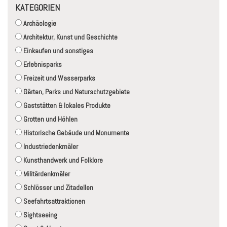
KATEGORIEN
Archäologie
Architektur, Kunst und Geschichte
Einkaufen und sonstiges
Erlebnisparks
Freizeit und Wasserparks
Gärten, Parks und Naturschutzgebiete
Gaststätten & lokales Produkte
Grotten und Höhlen
Historische Gebäude und Monumente
Industriedenkmäler
Kunsthandwerk und Folklore
Militärdenkmäler
Schlösser und Zitadellen
Seefahrtsattraktionen
Sightseeing