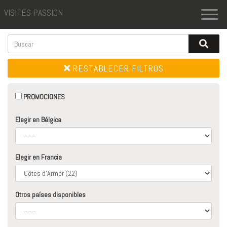
VISITES PASSION
Toggl
naviga
RESTABLECER FILTROS
PROMOCIONES
Elegir en Bélgica
Elegir en Francia
Otros países disponibles