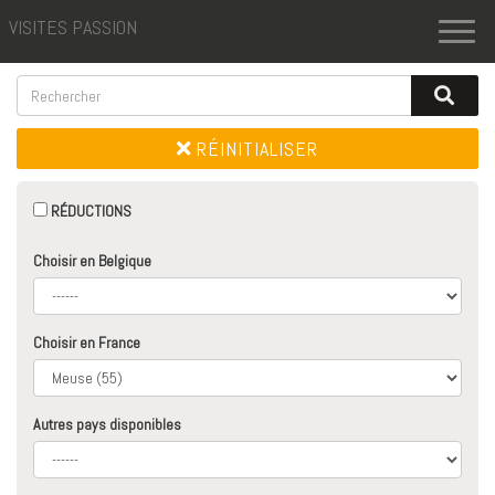
VISITES PASSION
Toggl
naviga
RÉINITIALISER
RÉDUCTIONS
Choisir en Belgique
Choisir en France
Autres pays disponibles