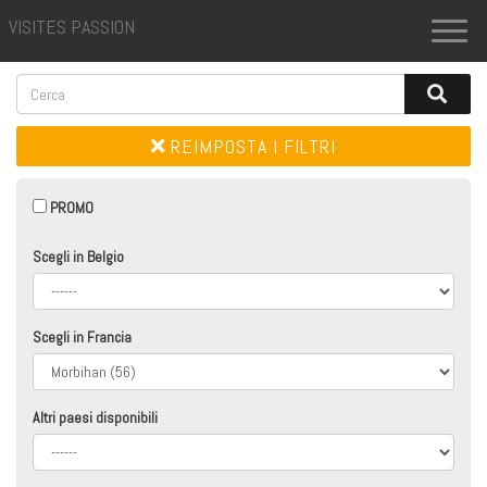
VISITES PASSION
Toggl
naviga
REIMPOSTA I FILTRI
PROMO
Scegli in Belgio
Scegli in Francia
Altri paesi disponibili