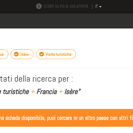
SCONTI SU PIÙ DI 300 ATTIVITÀ
IT
ia
Isère
Visite turistiche
tati della ricerca per :
e turistiche
+
Francia
+
Isère"
 scheda disponibile, puoi cercare in un altro paese con altri fi