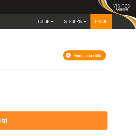
LUOGHI
CATEGORIA
PROMO
Reimposta i filtri
ltri