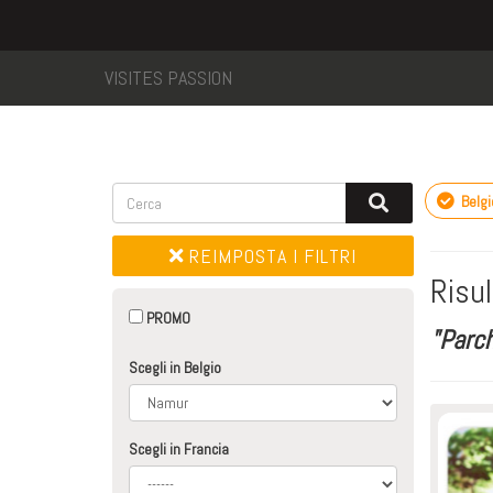
VISITES PASSION
Belgi
REIMPOSTA I FILTRI
Risul
PROMO
"Parch
Scegli in Belgio
Scegli in Francia