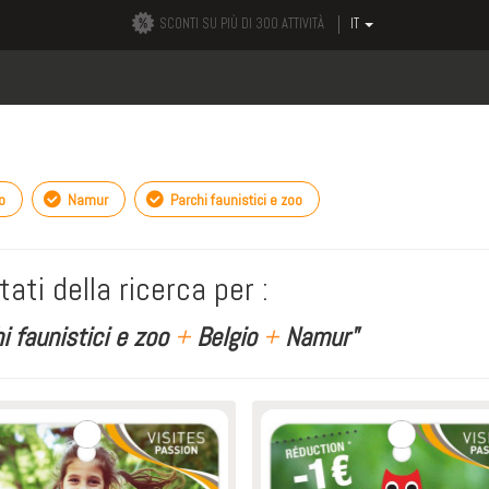
SCONTI SU PIÙ DI 300 ATTIVITÀ
IT
o
Namur
Parchi faunistici e zoo
tati della ricerca per :
i faunistici e zoo
+
Belgio
+
Namur"