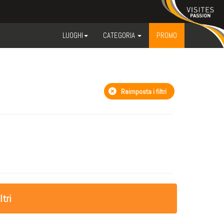
LUOGHI
CATEGORIA
PROMO
Reimposta i filtri
ltri