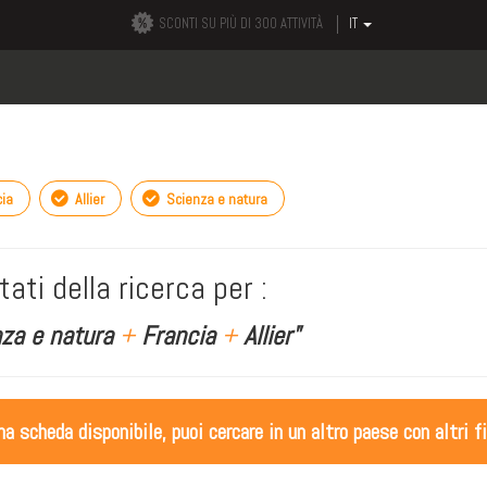
SCONTI SU PIÙ DI 300 ATTIVITÀ
IT
ia
Allier
Scienza e natura
tati della ricerca per :
nza e natura
+
Francia
+
Allier"
 scheda disponibile, puoi cercare in un altro paese con altri fi