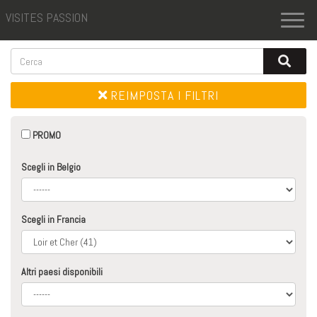
VISITES PASSION
Toggl
naviga
REIMPOSTA I FILTRI
PROMO
Scegli in Belgio
Scegli in Francia
Altri paesi disponibili