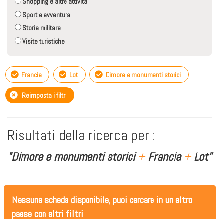
Shopping e altre attività
Sport e avventura
Storia militare
Visite turistiche
Francia
Lot
Dimore e monumenti storici
Reimposta i filtri
Risultati della ricerca per :
"Dimore e monumenti storici
+
Francia
+
Lot"
Nessuna scheda disponibile, puoi cercare in un altro
paese con altri filtri