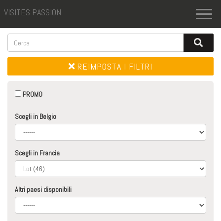
VISITES PASSION
Toggl
naviga
REIMPOSTA I FILTRI
PROMO
Scegli in Belgio
Scegli in Francia
Altri paesi disponibili