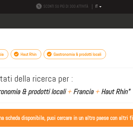
SCONTI SU PIÙ DI 300 ATTIVITÀ
IT
ia
Haut Rhin
Gastronomia & prodotti locali
tati della ricerca per :
onomia & prodotti locali
+
Francia
+
Haut Rhin"
 scheda disponibile, puoi cercare in un altro paese con altri fi