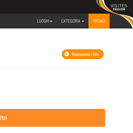
LUOGHI
CATEGORIA
PROMO
Reimposta i filtri
ltri