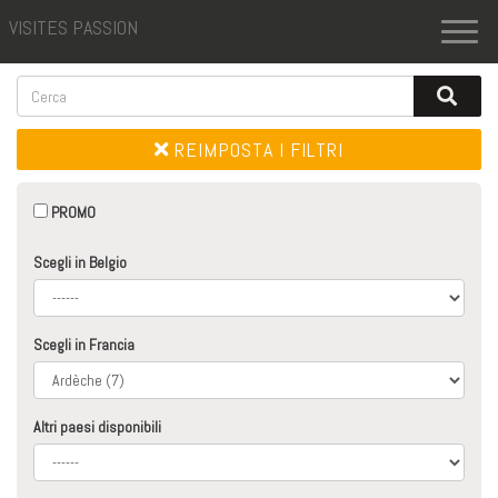
VISITES PASSION
Toggl
naviga
REIMPOSTA I FILTRI
PROMO
Scegli in Belgio
Scegli in Francia
Altri paesi disponibili