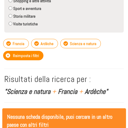
Shopping e altre attività
Sport e avventura
Storia militare
Visite turistiche
Francia
Ardèche
Scienza e natura
Reimposta i filtri
Risultati della ricerca per :
"Scienza e natura
+
Francia
+
Ardèche"
Nessuna scheda disponibile, puoi cercare in un altro
paese con altri filtri