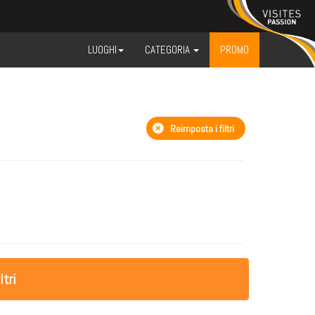
LUOGHI
CATEGORIA
PROMO
Reimposta i filtri
ltri