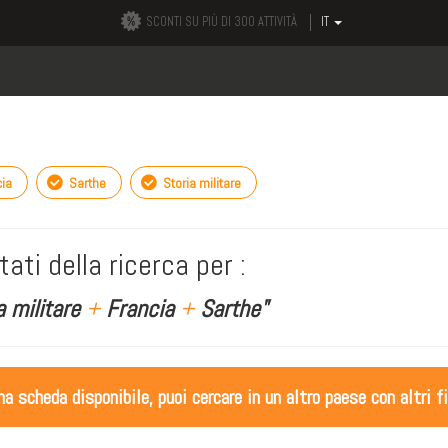
SCONTI SU PIÙ DI 300 ATTIVITÀ
IT
ia
Sarthe
Storia militare
tati della ricerca per :
a militare
+
Francia
+
Sarthe"
 scheda disponibile, puoi cercare in un altro paese con altri fi