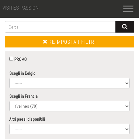
VISITES PASSION
Toggl
naviga
REIMPOSTA I FILTRI
PROMO
Scegli in Belgio
Scegli in Francia
Altri paesi disponibili