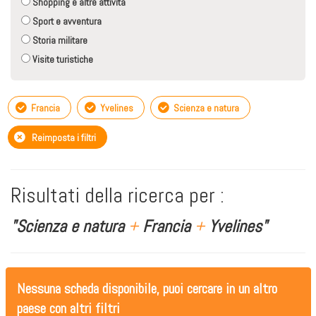
Shopping e altre attività
Sport e avventura
Storia militare
Visite turistiche
Francia
Yvelines
Scienza e natura
Reimposta i filtri
Risultati della ricerca per :
"Scienza e natura
+
Francia
+
Yvelines"
Nessuna scheda disponibile, puoi cercare in un altro
paese con altri filtri