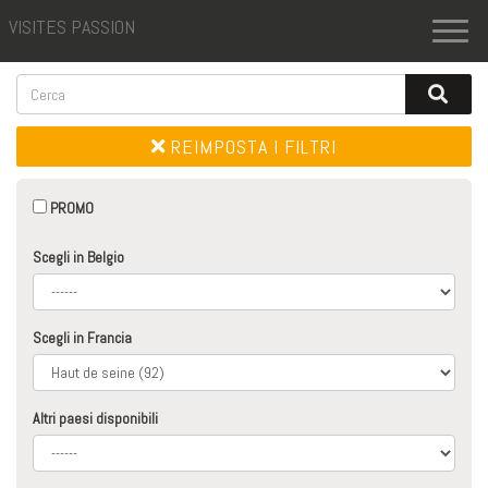
VISITES PASSION
Toggl
naviga
REIMPOSTA I FILTRI
PROMO
Scegli in Belgio
Scegli in Francia
Altri paesi disponibili