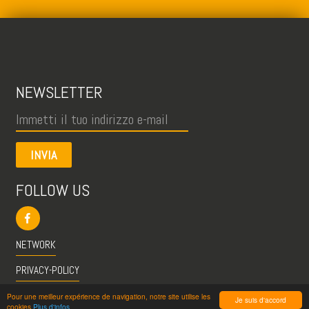
NEWSLETTER
INVIA
FOLLOW US
NETWORK
PRIVACY-POLICY
CGU
Pour une meilleur expérience de navigation, notre site utilise les
Je suis d'accord
cookies
Plus d'infos