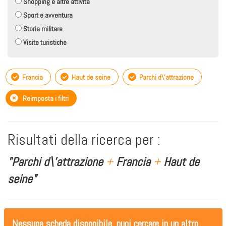
Shopping e altre attività
Sport e avventura
Storia militare
Visite turistiche
Francia
Haut de seine
Parchi d\'attrazione
Reimposta i filtri
Risultati della ricerca per :
"Parchi d\'attrazione
+
Francia
+
Haut de
seine"
Nessuna scheda disponibile, puoi cercare in un altro