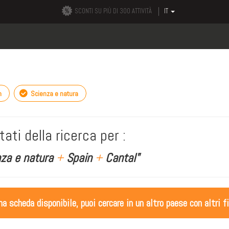
SCONTI SU PIÙ DI 300 ATTIVITÀ
IT
n
Scienza e natura
tati della ricerca per :
nza e natura
+
Spain
+
Cantal"
 scheda disponibile, puoi cercare in un altro paese con altri fi