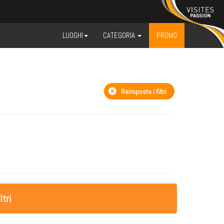
LUOGHI
CATEGORIA
PROMO
Reimposta i filtri
ltri