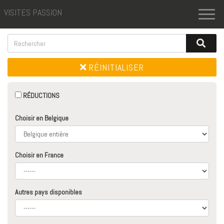
VISITES PASSION
Toggl
naviga
RÉINITIALISER
RÉDUCTIONS
Choisir en Belgique
Choisir en France
Autres pays disponibles