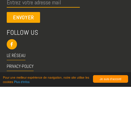
ENVOYER
FOLLOW US
LE RÉSEAU
PRIVACY-POLICY
CGU
Pour une meilleur expérience de navigation, notre site utilise les
Je suis d'accord
cookies
Plus d'infos
INFO@VISITESPASSION.PRO
ACCÈS LICENCIÉS
RÉDUCTIONS