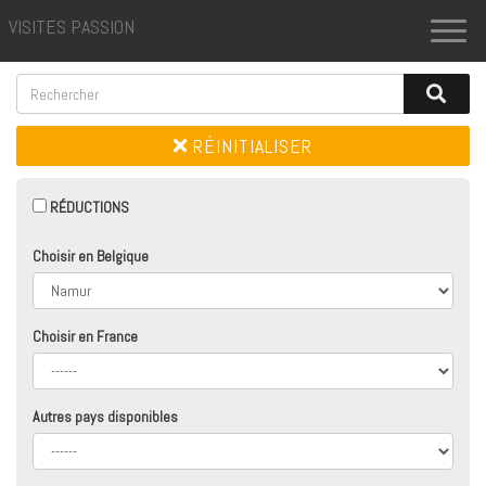
VISITES PASSION
Toggl
naviga
RÉINITIALISER
RÉDUCTIONS
Choisir en Belgique
Choisir en France
Autres pays disponibles