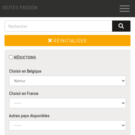
VISITES PASSION
Toggl
naviga
RÉINITIALISER
RÉDUCTIONS
Choisir en Belgique
Choisir en France
Autres pays disponibles