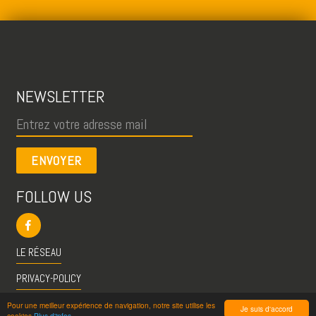
NEWSLETTER
ENVOYER
FOLLOW US
LE RÉSEAU
PRIVACY-POLICY
CGU
Pour une meilleur expérience de navigation, notre site utilise les
Je suis d'accord
cookies
Plus d'infos