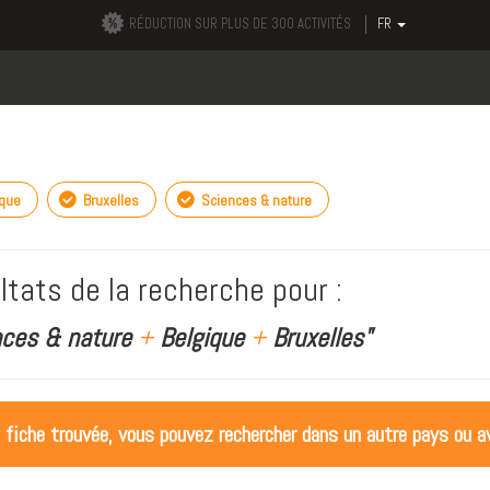
RÉDUCTION SUR PLUS DE 300 ACTIVITÉS
FR
ique
Bruxelles
Sciences & nature
ltats de la recherche pour :
nces & nature
+
Belgique
+
Bruxelles"
 fiche trouvée, vous pouvez rechercher dans un autre pays ou av