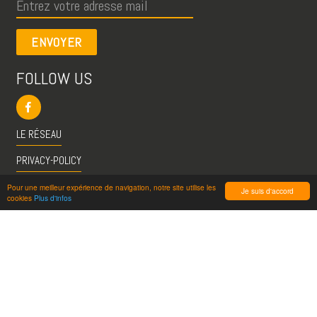
ENVOYER
FOLLOW US
LE RÉSEAU
PRIVACY-POLICY
CGU
Pour une meilleur expérience de navigation, notre site utilise les
Je suis d'accord
cookies
Plus d'infos
INFO@VISITESPASSION.PRO
ACCÈS LICENCIÉS
RÉDUCTIONS