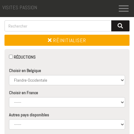
VISITES PASSION
Toggl
naviga
RÉINITIALISER
RÉDUCTIONS
Choisir en Belgique
Choisir en France
Autres pays disponibles