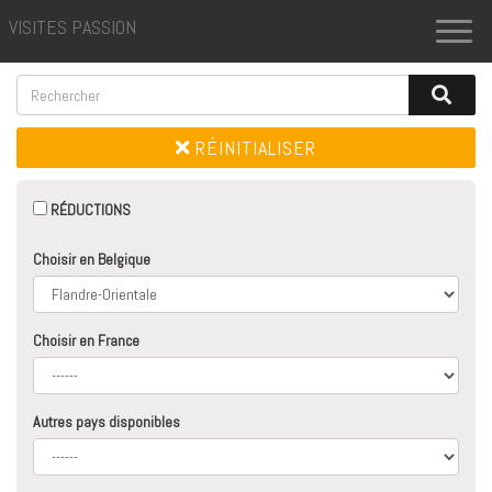
VISITES PASSION
Toggl
naviga
RÉINITIALISER
RÉDUCTIONS
Choisir en Belgique
Choisir en France
Autres pays disponibles