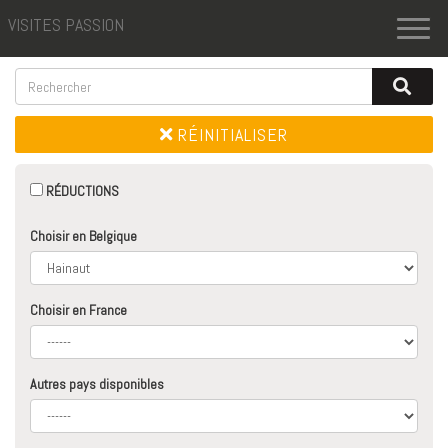
VISITES PASSION
Toggl
naviga
RÉINITIALISER
RÉDUCTIONS
Choisir en Belgique
Choisir en France
Autres pays disponibles