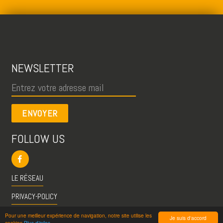
NEWSLETTER
ENVOYER
FOLLOW US
LE RÉSEAU
PRIVACY-POLICY
CGU
Pour une meilleur expérience de navigation, notre site utilise les
Je suis d'accord
cookies
Plus d'infos