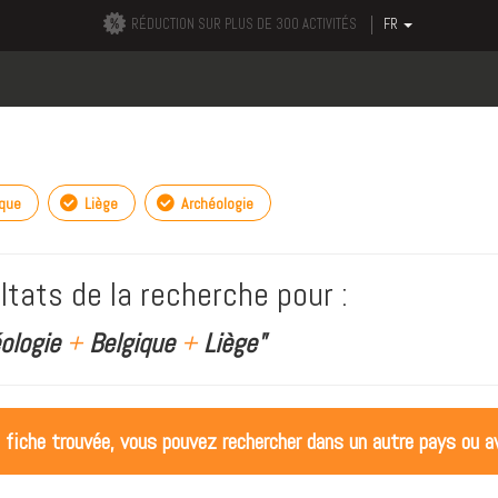
RÉDUCTION SUR PLUS DE 300 ACTIVITÉS
FR
ique
Liège
Archéologie
ltats de la recherche pour :
éologie
+
Belgique
+
Liège"
 fiche trouvée, vous pouvez rechercher dans un autre pays ou av