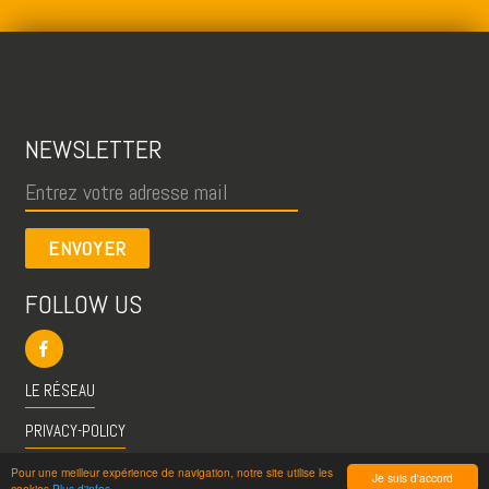
NEWSLETTER
ENVOYER
FOLLOW US
LE RÉSEAU
PRIVACY-POLICY
CGU
Pour une meilleur expérience de navigation, notre site utilise les
Je suis d'accord
cookies
Plus d'infos