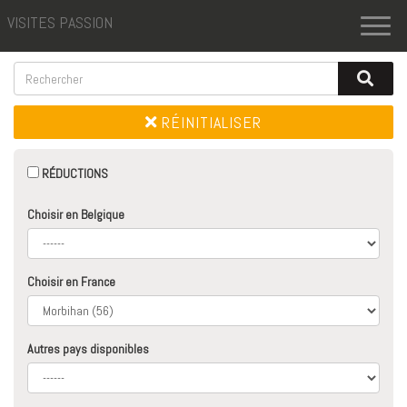
VISITES PASSION
Toggl
naviga
RÉINITIALISER
RÉDUCTIONS
Choisir en Belgique
Choisir en France
Autres pays disponibles