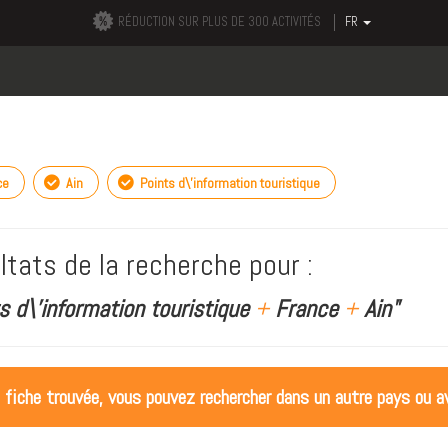
RÉDUCTION SUR PLUS DE 300 ACTIVITÉS
FR
ce
Ain
Points d\'information touristique
ltats de la recherche pour :
s d\'information touristique
+
France
+
Ain"
 fiche trouvée, vous pouvez rechercher dans un autre pays ou av