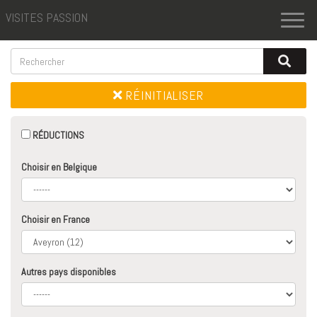
VISITES PASSION
Toggl
naviga
RÉINITIALISER
RÉDUCTIONS
Choisir en Belgique
Choisir en France
Autres pays disponibles