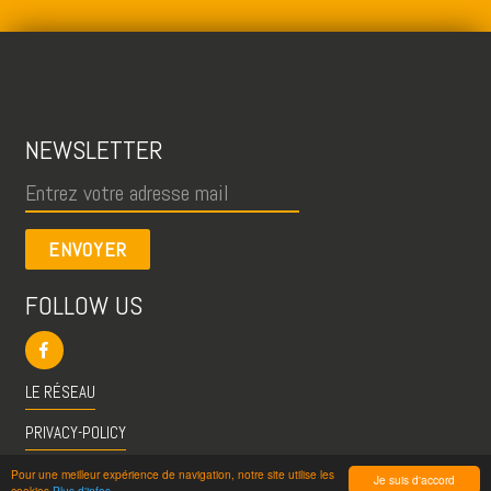
NEWSLETTER
ENVOYER
FOLLOW US
LE RÉSEAU
PRIVACY-POLICY
CGU
Pour une meilleur expérience de navigation, notre site utilise les
Je suis d'accord
cookies
Plus d'infos