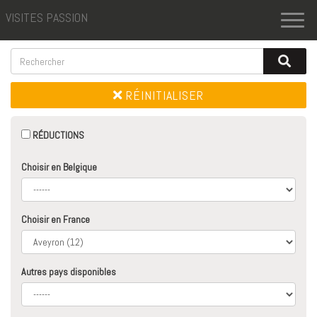
VISITES PASSION
Toggl
naviga
RÉINITIALISER
RÉDUCTIONS
Choisir en Belgique
Choisir en France
Autres pays disponibles