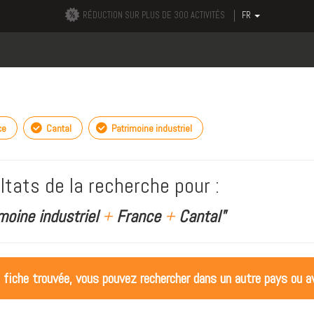
RÉDUCTION SUR PLUS DE 300 ACTIVITÉS
FR
ce
Cantal
Patrimoine industriel
ltats de la recherche pour :
moine industriel
+
France
+
Cantal"
 fiche trouvée, vous pouvez rechercher dans un autre pays ou av