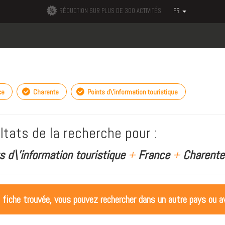
RÉDUCTION SUR PLUS DE 300 ACTIVITÉS
FR
ce
Charente
Points d\'information touristique
ltats de la recherche pour :
s d\'information touristique
+
France
+
Charente
 fiche trouvée, vous pouvez rechercher dans un autre pays ou av