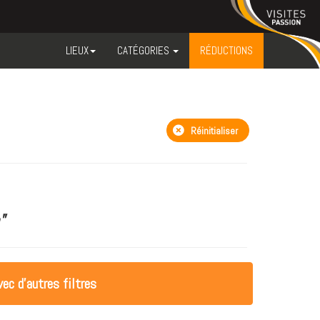
LIEUX
CATÉGORIES
RÉDUCTIONS
Réinitialiser
"
ec d'autres filtres