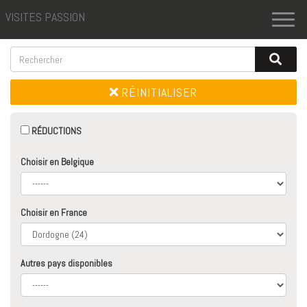
VISITES PASSION
Toggl
naviga
RÉINITIALISER
RÉDUCTIONS
Choisir en Belgique
Choisir en France
Autres pays disponibles