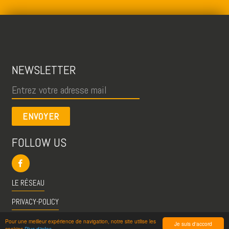
NEWSLETTER
ENVOYER
FOLLOW US
LE RÉSEAU
PRIVACY-POLICY
CGU
Pour une meilleur expérience de navigation, notre site utilise les
Je suis d'accord
cookies
Plus d'infos