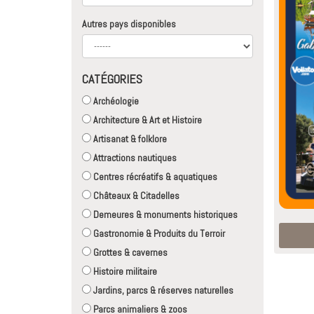
Autres pays disponibles
CATÉGORIES
Archéologie
Architecture & Art et Histoire
Artisanat & folklore
Attractions nautiques
Centres récréatifs & aquatiques
Châteaux & Citadelles
Demeures & monuments historiques
Gastronomie & Produits du Terroir
Grottes & cavernes
Histoire militaire
Jardins, parcs & réserves naturelles
Parcs animaliers & zoos