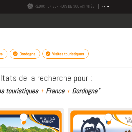
RÉDUCTION SUR PLUS DE 300 ACTIVITÉS
FR
ce
Dordogne
Visites touristiques
ltats de la recherche pour :
es touristiques
+
France
+
Dordogne"