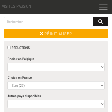
VISITES PASSION
Toggl
naviga
RÉINITIALISER
RÉDUCTIONS
Choisir en Belgique
Choisir en France
Autres pays disponibles