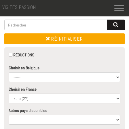
VISITES PASSION
Toggl
naviga
RÉINITIALISER
RÉDUCTIONS
Choisir en Belgique
Choisir en France
Autres pays disponibles