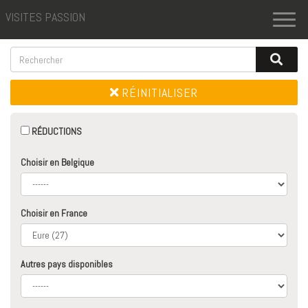
VISITES PASSION
Toggl
naviga
RÉINITIALISER
RÉDUCTIONS
Choisir en Belgique
Choisir en France
Autres pays disponibles