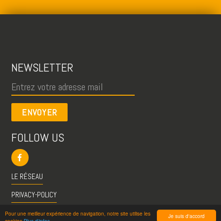
NEWSLETTER
ENVOYER
FOLLOW US
LE RÉSEAU
PRIVACY-POLICY
CGU
Pour une meilleur expérience de navigation, notre site utilise les
Je suis d'accord
cookies
Plus d'infos