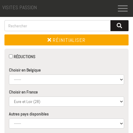
VISITES PASSION
Toggl
naviga
RÉINITIALISER
RÉDUCTIONS
Choisir en Belgique
Choisir en France
Autres pays disponibles