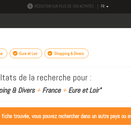
RÉDUCTION SUR PLUS DE 300 ACTIVITÉS
FR
ce
Eure et Loir
Shopping & Divers
ltats de la recherche pour :
ping & Divers
+
France
+
Eure et Loir"
 fiche trouvée, vous pouvez rechercher dans un autre pays ou av