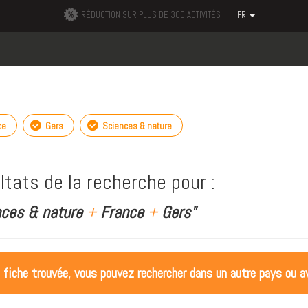
RÉDUCTION SUR PLUS DE 300 ACTIVITÉS
FR
ce
Gers
Sciences & nature
ltats de la recherche pour :
nces & nature
+
France
+
Gers"
 fiche trouvée, vous pouvez rechercher dans un autre pays ou av