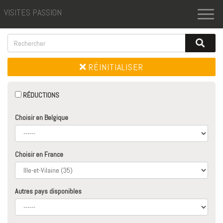
VISITES PASSION
Toggl
naviga
RÉINITIALISER
RÉDUCTIONS
Choisir en Belgique
Choisir en France
Autres pays disponibles