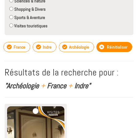
Sciences & nature
Shopping & Divers
Sports & Aventure
Visites touristiques
France
Indre
Archéologie
Réinitialiser
Résultats de la recherche pour :
"Archéologie
+
France
+
Indre"