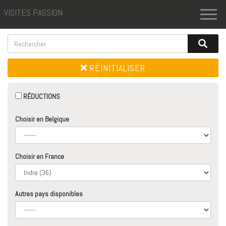
VISITES PASSION
Toggl
naviga
RÉINITIALISER
RÉDUCTIONS
Choisir en Belgique
Choisir en France
Autres pays disponibles