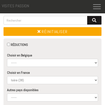
VISITES PASSION
Toggl
naviga
RÉINITIALISER
RÉDUCTIONS
Choisir en Belgique
Choisir en France
Autres pays disponibles