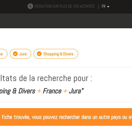
RÉDUCTION SUR PLUS DE 300 ACTIVITÉS
FR
ce
Jura
Shopping & Divers
ltats de la recherche pour :
ping & Divers
+
France
+
Jura"
 fiche trouvée, vous pouvez rechercher dans un autre pays ou av