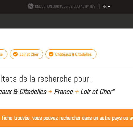
RÉDUCTION SUR PLUS DE 300 ACTIVITÉS
FR
ce
Loir et Cher
Châteaux & Citadelles
ltats de la recherche pour :
eaux & Citadelles
+
France
+
Loir et Cher"
 fiche trouvée, vous pouvez rechercher dans un autre pays ou av